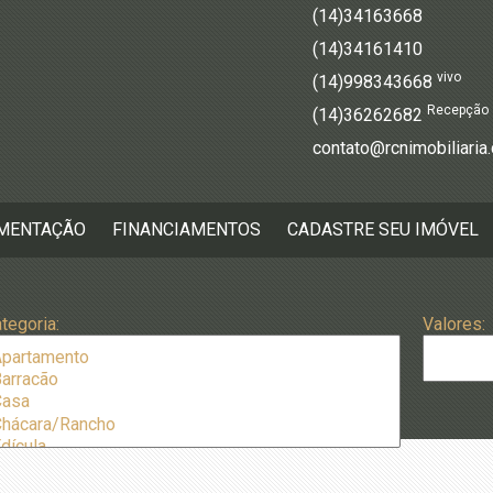
(14)34163668
(14)34161410
vivo
(14)998343668
Recepção
(14)36262682
contato@rcnimobiliaria
MENTAÇÃO
FINANCIAMENTOS
CADASTRE SEU IMÓVEL
tegoria:
Valores:
irros:
Dormitór